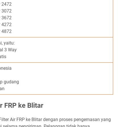
 2472
 3072
 3672
 4272
 4872
, yaitu:
al 3 Way
tis
onesia
up gudang
an
r FRP ke Blitar
Filter Air FRP ke Blitar dengan proses pengemasan yang
gi selama pengiriman. Pelanggan tidak hanya