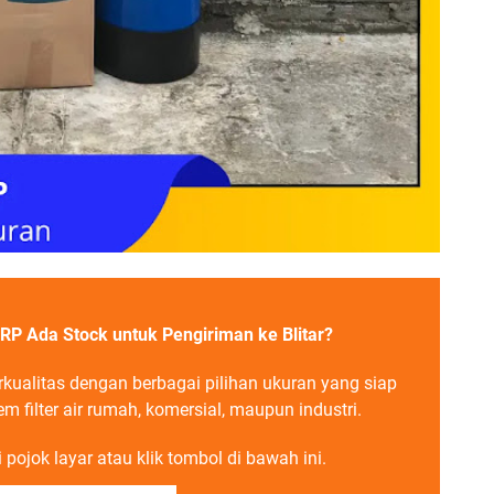
FRP Ada Stock untuk Pengiriman ke Blitar?
erkualitas dengan berbagai pilihan ukuran yang siap
m filter air rumah, komersial, maupun industri.
pojok layar atau klik tombol di bawah ini.