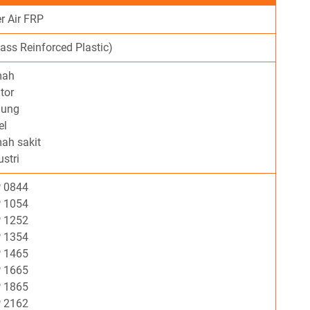
r Air FRP
ass Reinforced Plastic)
umah
ntor
edung
el
mah sakit
ustri
 0844
 1054
 1252
 1354
 1465
 1665
 1865
 2162