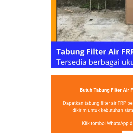
Butuh Tabung Filter Air 
Dapatkan tabung filter air FRP b
dikirim untuk kebutuhan siste
Klik tombol WhatsApp di 