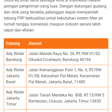
Stock ke Blitar serta berbagai kota di Indonesia melalui
jaringan pengiriman yang luas. Dengan dukungan gudang
dan stok yang tersedia, pelanggan dapat memperoleh
tabung FRP berkualitas untuk kebutuhan sistem filter air
rumah tangga, komersial, maupun industri secara lebih
cepat dan efisien.
Cabang
Alamat
Ady Water
Jalan Mande Raya No. 26, RT/RW 01/02
Bandung
Cikadut-Cicaheum, Bandung 40194
Ady Water
Jalan Kemanggisan Pulo 1, No. 6, RT/RW
Jakarta
01/08, Kelurahan Pal Merah, Kecamatan
Barat
Pal Merah, Jakarta Barat, 11480
Ady Water
Jalan Tanah Merdeka No. 80B, RT.15/RW.5
Jakarta
Rambutan, Ciracas, Jakarta Timur 13830
Timur