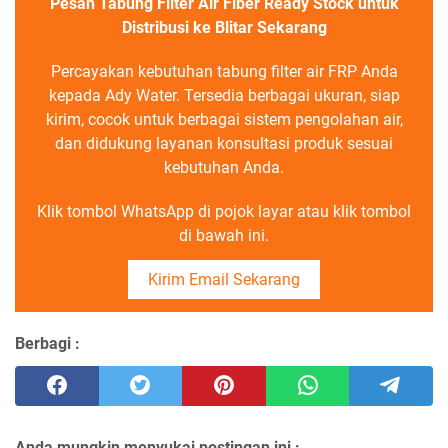
Pesan Tabung Filter Air Fiber Ready Stock untuk
Distribusi ke Blitar Sekarang
Percayakan kebutuhan tabung filter air FRP Anda
kepada Ady Water. Tersedia berbagai ukuran, siap
kirim, cocok untuk berbagai sistem pengolahan air,
dan didukung layanan konsultasi produk sesuai
kebutuhan Anda.
Klik tombol WhatsApp di pojok layar atau klik tombol
di bawah ini.
Kirim Email Sekarang
Berbagi :
Anda mungkin menyukai postingan ini :