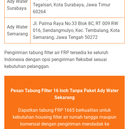
Ady Water
Tegalsari, Kota Surabaya, Jawa Timur
Surabaya
60264
Jl. Palma Raya No.33 Blok 8C, RT 009 RW
Ady Water
016, Sendangmulyo, Kec. Tembalang, Kota
Semarang
Semarang, Jawa Tengah 50272
Pengiriman tabung filter air FRP tersedia ke seluruh
Indonesia dengan opsi pengiriman fleksibel sesuai
kebutuhan pelanggan.
Pesan Tabung Filter 16 Inch Tanpa Paket Ady Water
Sekarang
Dapatkan tabung FRP 1665 berkualitas untuk
kebutuhan housing filter air rumah tangga maupun
komersial dengan pengiriman mendadak ke