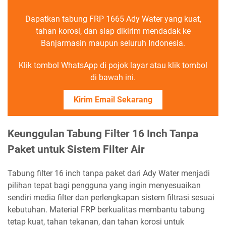
Dapatkan tabung FRP 1665 Ady Water yang kuat,
tahan korosi, dan siap dikirim mendadak ke
Banjarmasin maupun seluruh Indonesia.
Klik tombol WhatsApp di pojok layar atau klik tombol
di bawah ini.
Kirim Email Sekarang
Keunggulan Tabung Filter 16 Inch Tanpa
Paket untuk Sistem Filter Air
Tabung filter 16 inch tanpa paket dari Ady Water menjadi
pilihan tepat bagi pengguna yang ingin menyesuaikan
sendiri media filter dan perlengkapan sistem filtrasi sesuai
kebutuhan. Material FRP berkualitas membantu tabung
tetap kuat, tahan tekanan, dan tahan korosi untuk