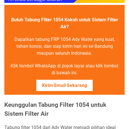
Butuh Tabung Filter 1054 Kokoh untuk Sistem Filter
Air?
Dapatkan tabung FRP 1054 Ady Water yang kuat,
tahan korosi, dan siap kirim hari ini ke Bandung
maupun seluruh Indonesia.
Klik tombol WhatsApp di pojok layar atau klik tombol
di bawah ini.
Kirim Email Sekarang
Keunggulan Tabung Filter 1054 untuk
Sistem Filter Air
Tabung filter 1054 dari Ady Water menjadi pilihan ideal