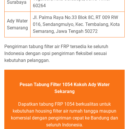
Surabaya
60264
Jl. Palma Raya No.33 Blok 8C, RT 009 RW
Ady Water
016, Sendangmulyo, Kec. Tembalang, Kota
Semarang
Semarang, Jawa Tengah 50272
Pengiriman tabung filter air FRP tersedia ke seluruh
Indonesia dengan opsi pengiriman fleksibel sesuai
kebutuhan pelanggan.
Pesan Tabung Filter 1054 Kokoh Ady Water
Sekarang
Dapatkan tabung FRP 1054 berkualitas untuk
kebutuhan housing filter air rumah tangga maupun
komersial dengan pengiriman cepat ke Bandung dan
seluruh Indonesia.