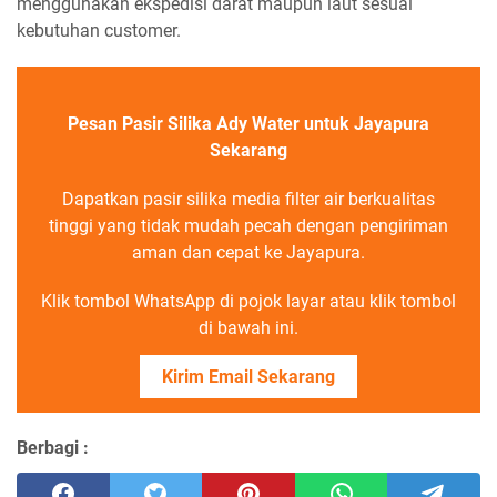
menggunakan ekspedisi darat maupun laut sesuai
kebutuhan customer.
Pesan Pasir Silika Ady Water untuk Jayapura
Sekarang
Dapatkan pasir silika media filter air berkualitas
tinggi yang tidak mudah pecah dengan pengiriman
aman dan cepat ke Jayapura.
Klik tombol WhatsApp di pojok layar atau klik tombol
di bawah ini.
Kirim Email Sekarang
Berbagi :